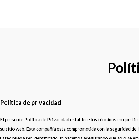
Ir
al
contenido
Polít
Política de privacidad
El presente Política de Privacidad establece los términos en que Li
su sitio web. Esta compañía está comprometida con la seguridad de l
usted pueda ser identificado, lo hacemos asegurando que sólo se em